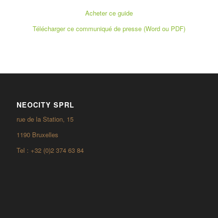
Acheter ce guide
Télécharger ce communiqué de presse (Word ou PDF)
NEOCITY SPRL
rue de la Station, 15
1190 Bruxelles
Tel : +32 (0)2 374 63 84