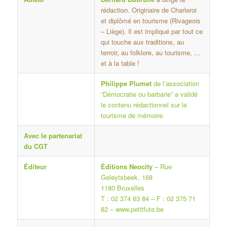
rédaction. Originaire de Charleroi
et diplômé en tourisme (Rivageois
– Liège). Il est impliqué par tout ce
qui touche aux traditions, au
terroir, au folklore, au tourisme, …
et à la table !
Philippe Plumet
de l’association
“Démocratie ou barbarie” a validé
le contenu rédactionnel sur le
tourisme de mémoire.
Avec le partenariat
du CGT
Éditeur
Éditions Neocity
– Rue
Geleytsbeek, 168
1180 Bruxelles
T : 02 374 63 84 – F : 02 375 71
82 –
www.petitfute.be